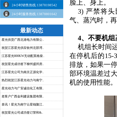
脸上、身上。
24小时销售热线:13878198542
3) 严禁
24小时服务热线:13878801642
气、蒸汽时，再
最新动态
4、不要机组
星光供货广西北港电力有限公..
机组长时间
祝贺江苏星光供应钦州北部湾..
在停机后的
1
江苏星光800KW无动配英格柴..
排放，如果一
祝贺星光成功签下柳州盛邦房..
部环境温差过
江苏星光公司为南京正源化学..
热烈祝贺江苏星光动力与南宁..
机的使用性能。
星光动力与广安诚信化工有限..
老客户广西金利建设集团有限..
喜讯！星光为南宁云星钱隆江..
祝贺星光公司成功签订荣和&..