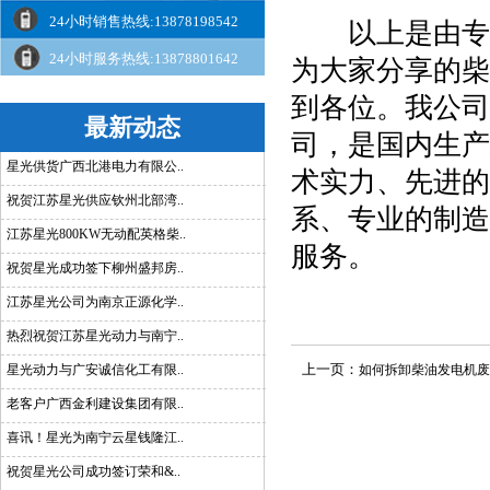
24小时销售热线:13878198542
以上是由专业
24小时服务热线:13878801642
为大家分享的柴
到各位。我公司
最新动态
司，是国内生产
星光供货广西北港电力有限公..
术实力、先进的
祝贺江苏星光供应钦州北部湾..
系、专业的制造
江苏星光800KW无动配英格柴..
服务。
祝贺星光成功签下柳州盛邦房..
江苏星光公司为南京正源化学..
热烈祝贺江苏星光动力与南宁..
上一页：
星光动力与广安诚信化工有限..
如何拆卸柴油发电机废
老客户广西金利建设集团有限..
喜讯！星光为南宁云星钱隆江..
祝贺星光公司成功签订荣和&..