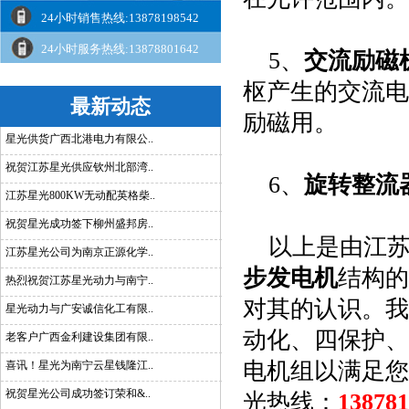
24小时销售热线:13878198542
24小时服务热线:13878801642
5
、
交流励磁
枢产生的交流电
最新动态
励磁用。
星光供货广西北港电力有限公..
祝贺江苏星光供应钦州北部湾..
6
、
旋转整流
江苏星光800KW无动配英格柴..
祝贺星光成功签下柳州盛邦房..
以上是由江
江苏星光公司为南京正源化学..
步发电机
结构的
热烈祝贺江苏星光动力与南宁..
对其的认识。我
星光动力与广安诚信化工有限..
动化、四保护、
老客户广西金利建设集团有限..
电机组以满足您
喜讯！星光为南宁云星钱隆江..
祝贺星光公司成功签订荣和&..
光热线：
138781