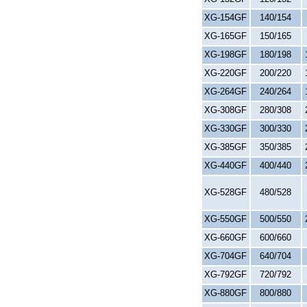
XG-154GF
140/154
XG-165GF
150/165
XG-198GF
180/198
XG-220GF
200/220
XG-264GF
240/264
XG-308GF
280/308
XG-330GF
300/330
XG-385GF
350/385
XG-440GF
400/440
XG-528GF
480/528
XG-550GF
500/550
XG-660GF
600/660
XG-704GF
640/704
XG-792GF
720/792
XG-880GF
800/880