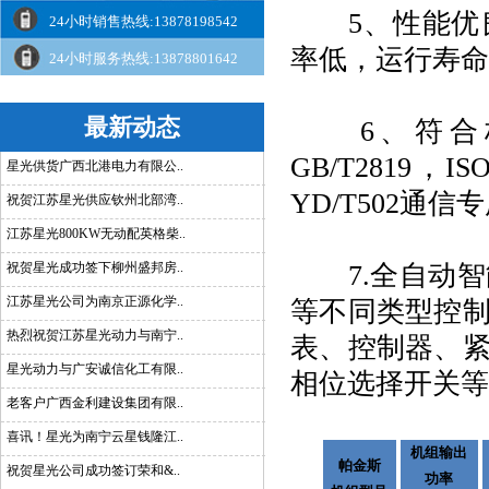
5、性能优良
24小时销售热线:13878198542
率低，运行寿命
24小时服务热线:13878801642
最新动态
6、符合标准：
GB/T2819
星光供货广西北港电力有限公..
YD/T502通
祝贺江苏星光供应钦州北部湾..
江苏星光800KW无动配英格柴..
祝贺星光成功签下柳州盛邦房..
7.全自动智
江苏星光公司为南京正源化学..
等不同类型控
热烈祝贺江苏星光动力与南宁..
表、控制器、
星光动力与广安诚信化工有限..
相位选择开关等
老客户广西金利建设集团有限..
喜讯！星光为南宁云星钱隆江..
机组输出
帕金斯
祝贺星光公司成功签订荣和&..
功率