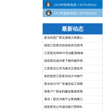
24小时销售热线:13878198542
24小时服务热线:13878801642
最新动态
星光供货广西北港电力有限公..
祝贺江苏星光供应钦州北部湾..
江苏星光800KW无动配英格柴..
祝贺星光成功签下柳州盛邦房..
江苏星光公司为南京正源化学..
热烈祝贺江苏星光动力与南宁..
星光动力与广安诚信化工有限..
老客户广西金利建设集团有限..
喜讯！星光为南宁云星钱隆江..
祝贺星光公司成功签订荣和&..