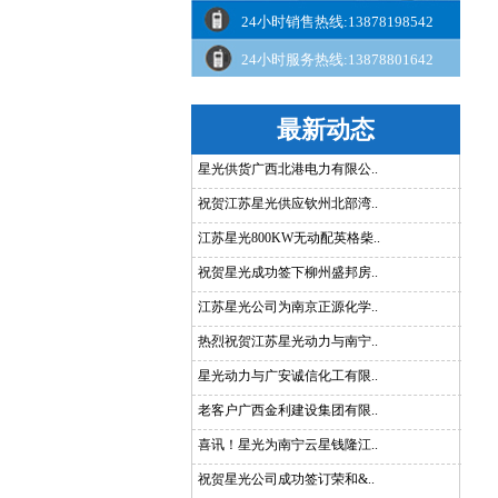
24小时销售热线:13878198542
24小时服务热线:13878801642
最新动态
星光供货广西北港电力有限公..
祝贺江苏星光供应钦州北部湾..
江苏星光800KW无动配英格柴..
祝贺星光成功签下柳州盛邦房..
江苏星光公司为南京正源化学..
热烈祝贺江苏星光动力与南宁..
星光动力与广安诚信化工有限..
老客户广西金利建设集团有限..
喜讯！星光为南宁云星钱隆江..
祝贺星光公司成功签订荣和&..