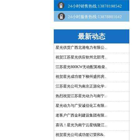
24小时销售热线:13878198542
24小时服务热线:13878801642
最新动态
星光供货广西北港电力有限公..
祝贺江苏星光供应钦州北部湾..
江苏星光800KW无动配英格柴..
祝贺星光成功签下柳州盛邦房..
江苏星光公司为南京正源化学..
热烈祝贺江苏星光动力与南宁..
星光动力与广安诚信化工有限..
老客户广西金利建设集团有限..
喜讯！星光为南宁云星钱隆江..
祝贺星光公司成功签订荣和&..