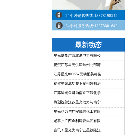
24小时销售热线:13878198542
24小时服务热线:13878801642
最新动态
星光供货广西北港电力有限公..
祝贺江苏星光供应钦州北部湾..
江苏星光800KW无动配英格柴..
祝贺星光成功签下柳州盛邦房..
江苏星光公司为南京正源化学..
热烈祝贺江苏星光动力与南宁..
星光动力与广安诚信化工有限..
老客户广西金利建设集团有限..
喜讯！星光为南宁云星钱隆江..